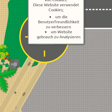
Diese Website verwendet
Cookies;
um die
Benutzerfreundlichkeit
zu verbessern
um Website
gebrauch zu Analysieren