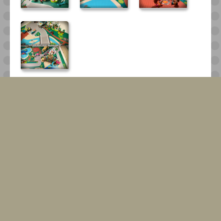
Alle BrickMaps werden ohne die auf den Bildern
sichtbaren Spielzeuge verkauft; Sie kaufen nur die
BrickMap.
EAN 8720865242057
Wir haben diese für Sie auf Lager!
Der Versand erfolgt normalerweise innerhalb von 1-2
Werktagen.
75,00
€