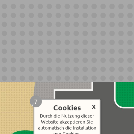
6
Cookies
X
Durch die Nutzung dieser
Website akzeptieren Sie
automatisch die Installation
von Cookies.