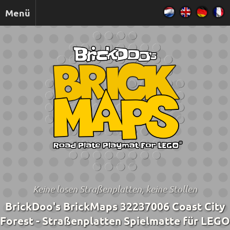
Menü
Keine losen Straßenplatten, keine Stollen
BrickDoo's BrickMaps 32237006 Coast City
Forest - Straßenplatten Spielmatte für LEGO