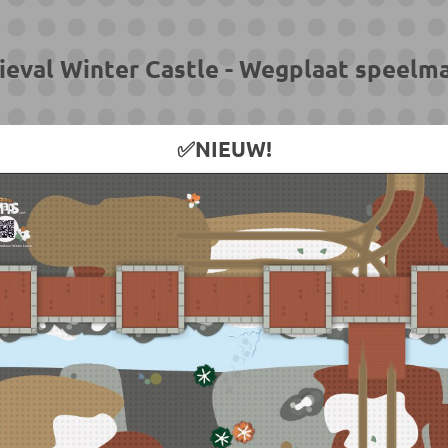
val Winter Castle - Wegplaat speelma
✅NIEUW!