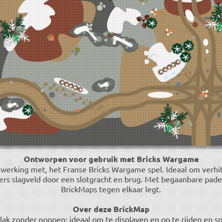
Ontworpen voor gebruik met Bricks Wargame
werking met, het Franse Bricks Wargame spel. Ideaal om verhit
rs slagveld door een slotgracht en brug. Met begaanbare pade
BrickMaps tegen elkaar legt.
Over deze BrickMap
k zonder noppen; ideaal om te displayen en op te rijden en s