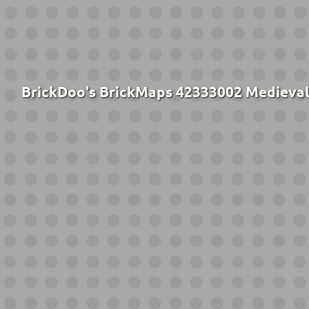
BrickDoo's BrickMaps 42333002 Medieval 