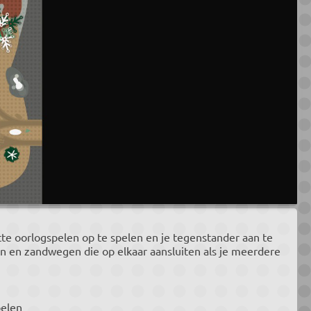
te oorlogspelen op te spelen en je tegenstander aan te
n en zandwegen die op elkaar aansluiten als je meerdere
pelen