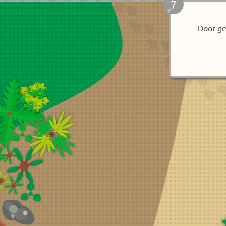
4
Door ge