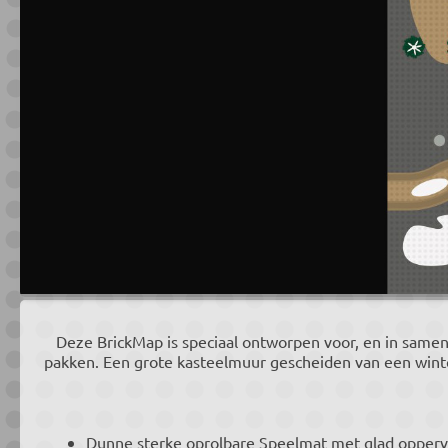
Deze BrickMap is speciaal ontworpen voor, en in samen
pakken. Een grote kasteelmuur gescheiden van een winte
Dunne sterke oprolbare Speelmat met glad oppervla