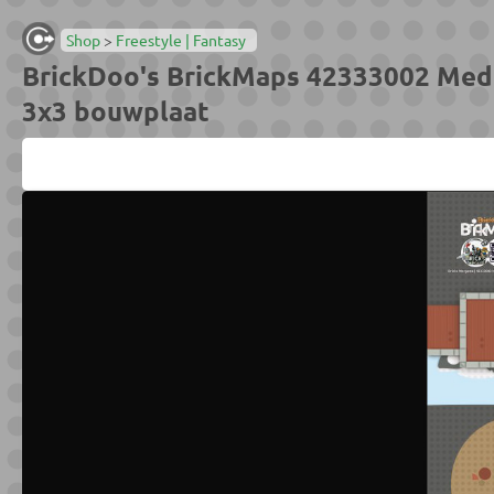
Shop
>
Freestyle | Fantasy
BrickDoo's BrickMaps 42333002 Medie
3x3 bouwplaat