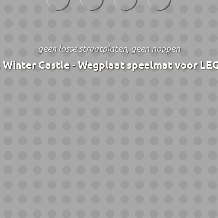
geen losse straatplaten, geen noppen
Winter Castle - Wegplaat speelmat voor LEG